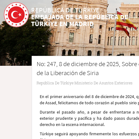
REPÚBLICA DE TÜRKİYE
EMBAJADA DE LA REPÚBLICA DE
TÜRKİYE EN MADRID
No: 247, 8 de diciembre de 2025, Sobre 
de la Liberación de Siria
República De Türkiye Ministerio De Asuntos Exteriores
En el primer aniversario del 8 de diciembre de 2024, qu
de Assad, felicitamos de todo corazón al pueblo sirio p
Durante el pasado año, a pesar de enfrentarse a n
exterior prudente y pacífica y ha dado pasos durad
derecho en la escena internacional.
Türkiye seguirá apoyando firmemente los esfuerzos pa