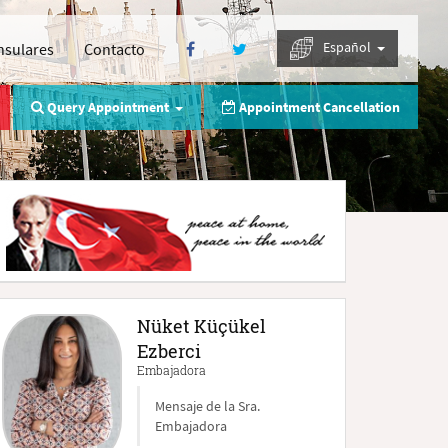
Español
nsulares
Contacto
Query Appointment
Appointment Cancellation
Nüket Küçükel
Ezberci
Embajadora
Mensaje de la Sra.
Embajadora