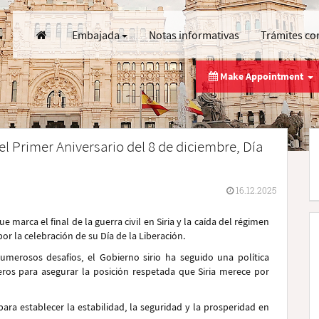
Embajada
Notas informativas
Trámites co
Make Appointment
el Primer Aniversario del 8 de diciembre, Día
16.12.2025
e marca el final de la guerra civil en Siria y la caída del régimen
or la celebración de su Día de la Liberación.
umerosos desafíos, el Gobierno sirio ha seguido una política
eros para asegurar la posición respetada que Siria merece por
ra establecer la estabilidad, la seguridad y la prosperidad en