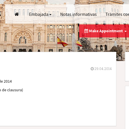
Embajada
Notas informativas
Trámites co
Make Appointment
29.04.2014
de 2014
o de clausura)