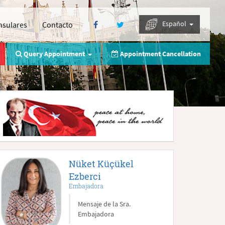
Español
nsulares
Contacto
Query Appointment
Appointment Cancellation
Nüket Küçükel
Ezberci
Embajadora
Mensaje de la Sra.
Embajadora